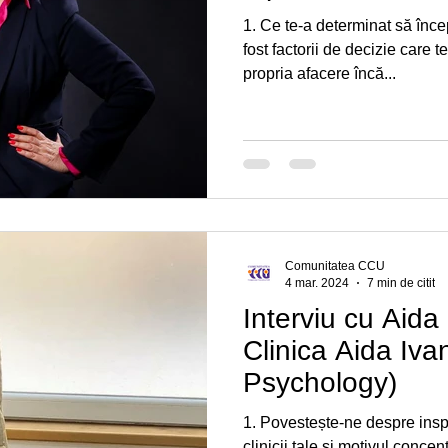
1. Ce te-a determinat să înce
fost factorii de decizie care t
propria afacere încă...
Comunitatea CCU
4 mar. 2024
7 min de citit
Interviu cu Aida
Clinica Aida Iva
Psychology)
1. Povestește-ne despre inspir
clinicii tale și motivul concen