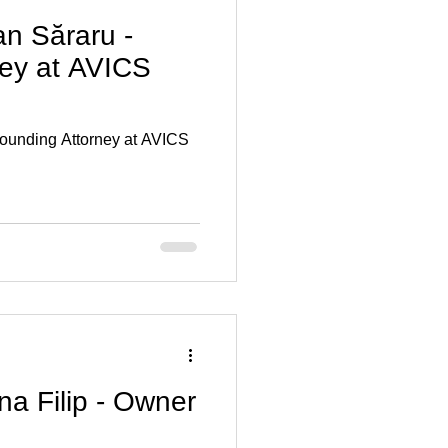
ian Săraru -
ney at AVICS
 Founding Attorney at AVICS
ina Filip - Owner