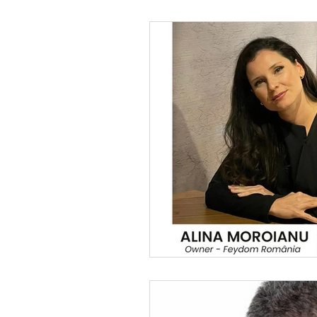
Vânzări
Parenting
Resurse Umane