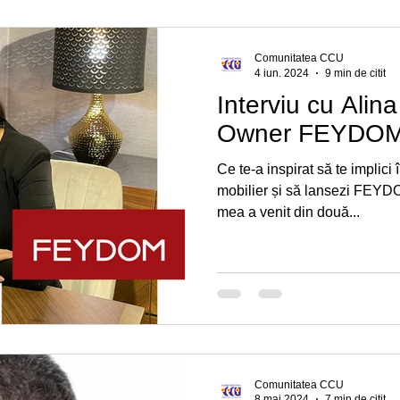
Dezvoltare Personală
Povești Afaceri de Succes
Comunitatea CCU
4 iun. 2024
9 min de citit
Interviu cu Alina
Owner FEYDOM
Ce te-a inspirat să te implic
mobilier și să lansezi FEYD
mea a venit din două...
Comunitatea CCU
8 mai 2024
7 min de citit