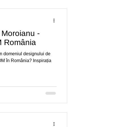
juridic
 Moroianu -
 România
i în domeniul designului de
OM în România? Inspirația