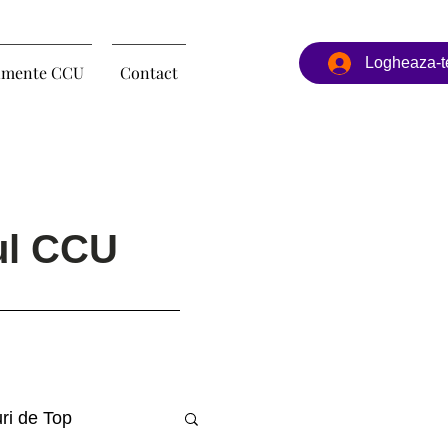
Logheaza-t
imente CCU
Contact
-ul CCU
uri de Top