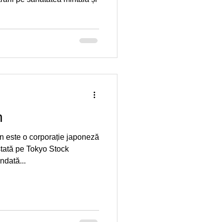
n
 este o corporație japoneză
istată pe Tokyo Stock
dată...