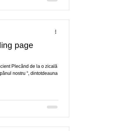
ding page
icient Plecând de la o zicală
ăpânul nostru “, dintotdeauna