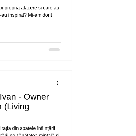
pi propria afacere și care au
e-au inspirat? Mi-am dorit
 Ivan - Owner
n (Living
ația din spatele înființării
trării pe sănătatea mintală și