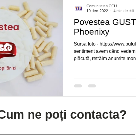
Comunitatea CCU
19 dec. 2022
4 min de citit
Povestea GUST
Phoenixy
Sursa foto - https://www.pufu
sentiment avem când vedem 
plăcută, retrăim anumite mom
Cum ne poți contacta?