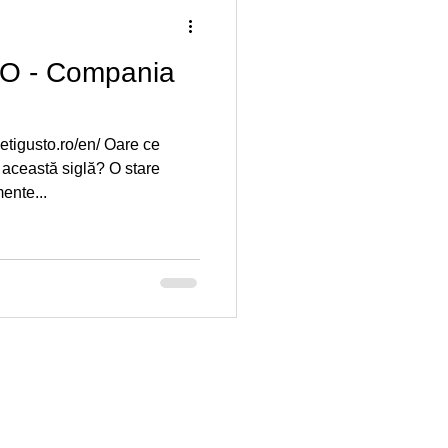
O - Compania
letigusto.ro/en/ Oare ce
această siglă? O stare
ente...