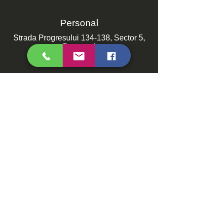
Personal
Strada Progresului 134-138, Sector 5,
București
Online
Prin formularul de contact!
Contactează-ne!
Prin telefon sau E-mail!
contact@comunitateaccu.ro
Telefon:
0748.116.116