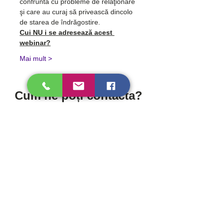
confruntă cu probleme de relaţionare 
şi care au curaj să privească dincolo 
de starea de îndrăgostire.
Cui NU i se adresează acest 
webinar?
Mai mult >
Cum ne poți contacta?
Personal
Strada Progresului 134-138, Sector 5,
București