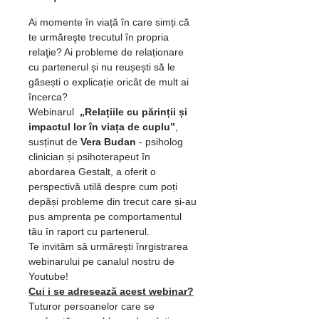
Ai momente în viață în care simți că 
te urmăreşte trecutul în propria 
relaţie? Ai probleme de relaționare 
cu partenerul și nu reușești să le 
găsești o explicație oricât de mult ai 
încerca?
Webinarul  
„Relațiile cu părinții și 
impactul lor în viața de cuplu”
, 
susținut de 
Vera Budan
 - psiholog 
clinician și psihoterapeut în 
abordarea Gestalt, a oferit o 
perspectivă utilă despre cum poți 
depăși probleme din trecut care și-au 
pus amprenta pe comportamentul 
tău în raport cu partenerul.
Te invităm să urmărești înrgistrarea 
webinarului pe canalul nostru de 
Youtube!
Cui i se adresează acest webinar?
Tuturor persoanelor care se 