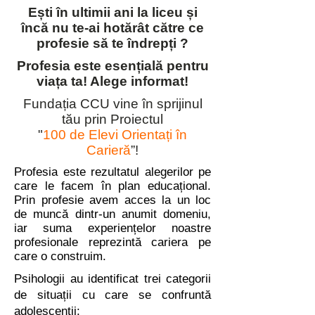
Ești în ultimii ani la liceu și
încă nu te-ai hotărât către ce
profesie să te îndrepți ?
Profesia este esențială pentru
viața ta! Alege informat!
Fundația CCU vine în sprijinul
tău prin Proiectul
"
100 de Elevi Orientați în
Carieră
”!
Profesia este rezultatul alegerilor pe
care le facem în plan educațional.
Prin profesie avem acces la un loc
de muncă dintr-un anumit domeniu,
iar suma experiențelor noastre
profesionale reprezintă cariera pe
care o construim.
Psihologii au identificat trei categorii
de situații cu care se confruntă
adolescenții: