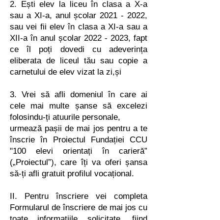
2. Ești elev la liceu în clasa a X-a
sau a XI-a, anul școlar
2021 - 2022
,
sau vei fii elev în clasa a XI-a sau a
XII-a în anul școlar
2022 - 2023
, fapt
ce îl poți dovedi cu adeverința
eliberata de liceul tău sau copie a
carnetului de elev vizat la zi,
și
3. Vrei să afli domeniul în care ai
cele mai multe șanse să excelezi
folosindu-ți atuurile personale,
urmează pașii de mai jos pentru a te
înscrie în Proiectul Fundației CCU
"100 elevi orientați în carieră”
(„Proiectul”), care îți va oferi șansa
să-ți afli gratuit profilul vocațional.
II. Pentru înscriere vei completa
Formularul de înscriere de mai jos cu
toate informațiile solicitate, fiind