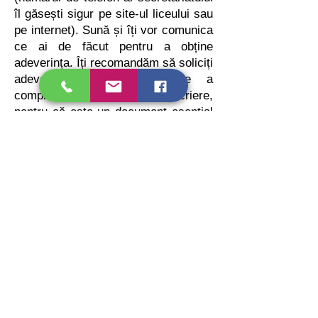
îl găsești sigur pe site-ul liceului sau
pe internet). Sună și îți vor comunica
ce ai de făcut pentru a obține
adeverința. Îți recomandăm să soliciți
adeverința chiar înainte de a
completa formularul de înscriere,
pentru că este un document esențial
pentru ca tu să fii inclus în Proiect.
Actele solicitate pot fi transmise doar
scanate, nu fotografiate, sunt foarte
multe aplicații pentru scanare
documente pe care le găsești în App
Store sau Magazin Play.
Nu uita: atât înscrierea cât și
transmiterea documentelor trebuie
efectuate on-line cât mai repede
începând cu data de
16.05.2022
, ora
10:00, sesiunea fiind deschisă până