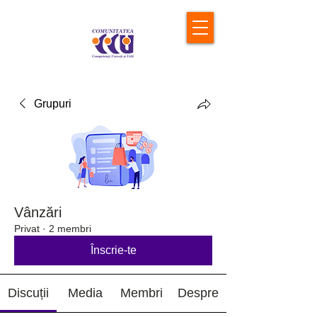
Grupuri
Vânzări
Privat
·
2 membri
Înscrie-te
Discuții
Media
Membri
Despre