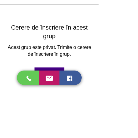
Cerere de înscriere în acest
grup
Acest grup este privat. Trimite o cerere
de înscriere în grup.
Înscrie-te
Despre
Bine ai venit în grup! 😃 Te poți conecta
ce ceilalți mem
...
Citește mai mult