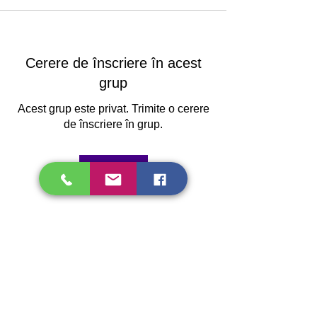
Cerere de înscriere în acest
grup
Acest grup este privat. Trimite o cerere
de înscriere în grup.
Înscrie-te
Despre
Bine ai venit în grup! 😃 Te poți conecta
ce ceilalți memb
...
Citește mai mult