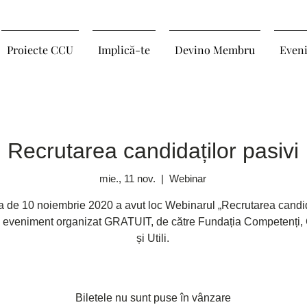
Proiecte CCU
Implică-te
Devino Membru
Even
Recrutarea candidaților pasivi
mie., 11 nov.
  |  
Webinar
ta de 10 noiembrie 2020 a avut loc Webinarul „Recrutarea candid
”, eveniment organizat GRATUIT, de către Fundația Competenți, 
și Utili.
Biletele nu sunt puse în vânzare