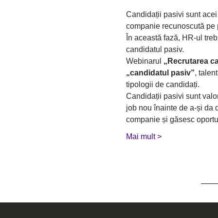
Candidații pasivi sunt acei
companie recunoscută pe pia
În această fază, HR-ul treb
candidatul pasiv.
Webinarul 
„Recrutarea ca
„candidatul pasiv”
, talen
tipologii de candidați.
Candidații pasivi sunt valor
job nou înainte de a-și da 
companie și găsesc oportuni
Mai mult >