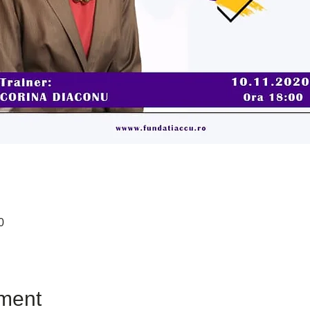
0
ment