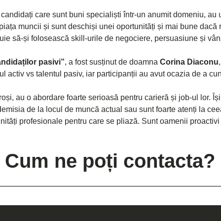
 candidați care sunt buni specialiști într-un anumit domeniu, au
ța muncii și sunt deschiși unei oportunități și mai bune dacă re
uie să-și folosească skill-urile de negociere, persuasiune și vân
ndidaților pasivi”
, a fost susținut de doamna 
Corina Diaconu
tul activ vs talentul pasiv, iar participanții au avut ocazia de a 
oși, au o abordare foarte serioasă pentru carieră și job-ul lor. Î
demisia de la locul de muncă actual sau sunt foarte atenți la cee
tăți profesionale pentru care se pliază. Sunt oamenii proactivi p
Cum ne poți contacta?