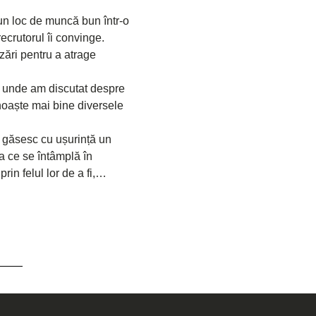
 un loc de muncă bun într-o 
crutorul îi convinge. 
zări pentru a atrage 
, unde am discutat despre 
cunoaște mai bine diversele 
și găsesc cu ușurință un 
a ce se întâmplă în 
rin felul lor de a fi,…