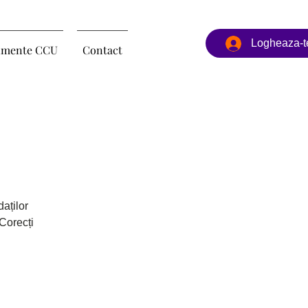
Logheaza-t
imente CCU
Contact
aților
Corecți