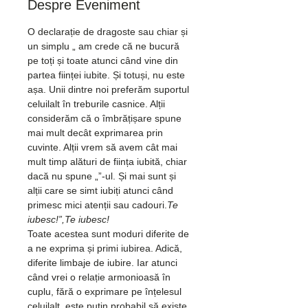
Despre Eveniment
O declarație de dragoste sau chiar și 
un simplu „
 am crede că ne bucură 
pe toți și toate atunci când vine din 
partea ființei iubite. Și totuși, nu este 
așa. Unii dintre noi preferăm suportul 
celuilalt în treburile casnice. Alții 
considerăm că o îmbrățișare spune 
mai mult decât exprimarea prin 
cuvinte. Alții vrem să avem cât mai 
mult timp alături de ființa iubită, chiar 
dacă nu spune „
”-ul. Și mai sunt și 
alții care se simt iubiți atunci când 
primesc mici atenții sau cadouri.
Te 
iubesc!”,
Te iubesc!
Toate acestea sunt moduri diferite de 
a ne exprima și primi iubirea. Adică, 
diferite limbaje de iubire. Iar atunci 
când vrei o relație armonioasă în 
cuplu, fără o exprimare pe înțelesul 
celuilalt, este puțin probabil să existe.