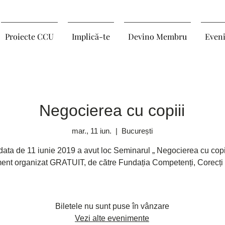
Proiecte CCU
Implică-te
Devino Membru
Even
Negocierea cu copiii
mar., 11 iun.
  |  
București
 data de 11 iunie 2019 a avut loc Seminarul „ Negocierea cu copii
ent organizat GRATUIT, de către Fundația Competenți, Corecți și
Biletele nu sunt puse în vânzare
Vezi alte evenimente