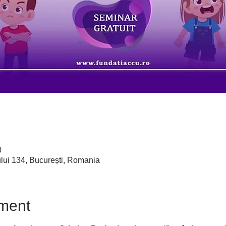
0
ului 134, București, Romania
ment