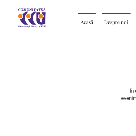
Acasă
Despre noi
În
evenim