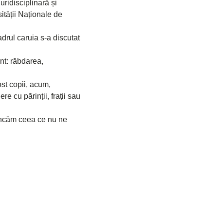
luridisciplinară și 
ității Naționale de 
adrul caruia s-a discutat 
nt: răbdarea, 
st copii, acum, 
e cu părinții, frații sau 
ncăm ceea ce nu ne 