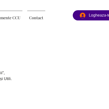
Logheaza-t
imente CCU
Contact
i”,
 Utili.