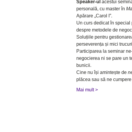
Speaker-ul
 acestui semin
personală, cu master în 
Ma
Apărare „Carol I”.
Un curs dedicat în special p
despre metodele de negocie
Soluțiile pentru gestionare
perseverența și mici trucuri
Participarea la seminar ne-
negocierea ni se pare un ter
bunicii.
Cine nu își amintește de 
n
plăcea sau să ne cumper
Mai mult >