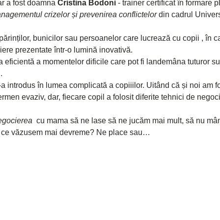
ar a fost doamna 
Cristina Bodoni
 - trainer certificat în formare p
nagementul crizelor și prevenirea conflictelor 
din cadrul Univers
ărinților, bunicilor sau persoanelor care lucrează cu copii , în c
re prezentate într-o lumină inovativă. 
a eficientă a momentelor dificile care pot fi landemâna tuturor su
.
a introdus în lumea complicată a copiiilor. Uitând că și noi am fo
men evaziv, dar, fiecare copil a folosit diferite tehnici de negocier
egocierea 
 cu mama să ne lase să ne jucăm mai mult, să nu mâ
e ce văzusem mai devreme? Ne place sau…