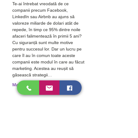
Te-ai întrebat vreodată de ce 
companii precum Facebook, 
LinkedIn sau Airbnb au ajuns să 
valoreze miliarde de dolari atât de 
repede, în timp ce 95% dintre noile 
afaceri falimentează în primii 5 ani? 
Cu siguranță sunt multe motive 
pentru succesul lor. Dar un lucru pe 
care îl au în comun toate aceste 
companii este modul în care au făcut 
marketing. Acestea au reușit să 
găsească strategii…
Mai mult >
Cum ne poți contacta?