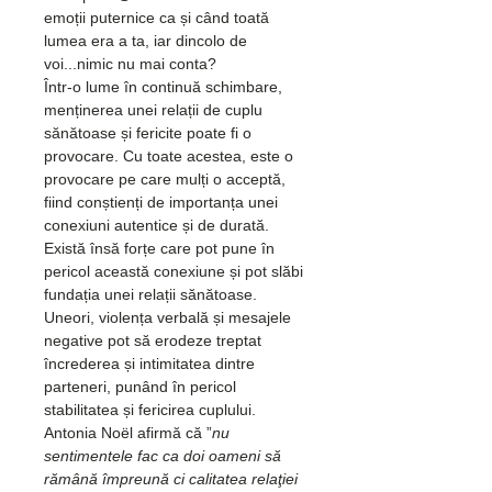
emoții puternice ca și când toată 
lumea era a ta, iar dincolo de 
voi...nimic nu mai conta?
Într-o lume în continuă schimbare, 
menținerea unei relații de cuplu 
sănătoase și fericite poate fi o 
provocare. Cu toate acestea, este o 
provocare pe care mulți o acceptă, 
fiind conștienți de importanța unei 
conexiuni autentice și de durată.
Există însă forțe care pot pune în 
pericol această conexiune și pot slăbi 
fundația unei relații sănătoase. 
Uneori, violența verbală și mesajele 
negative pot să erodeze treptat 
încrederea și intimitatea dintre 
parteneri, punând în pericol 
stabilitatea și fericirea cuplului.
Antonia Noёl afirmă că ”
nu 
sentimentele fac ca doi oameni să 
rămână împreună ci calitatea relaţiei 