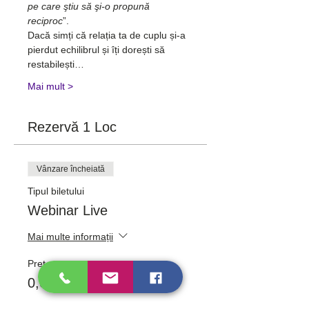
pe care ştiu să şi-o propună 
reciproc
”.
Dacă simți că relația ta de cuplu și-a 
pierdut echilibrul și îți dorești să 
restabilești…
Mai mult >
Rezervă 1 Loc
Vânzare încheiată
Tipul biletului
Webinar Live
Mai multe informații
Preț
0,00 RON