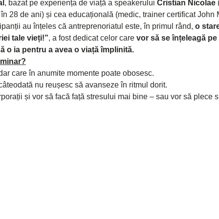
al
, bazat pe experiența de viață a speakerului 
Cristian Nicolae
 
în 28 de ani) și cea educațională (medic, trainer certificat John 
cipanții au înțeles că antreprenoriatul este, în primul rând, 
o
stare
iei tale vieți!”
, a fost dedicat celor care 
vor să se înțeleagă pe e
 să o ia pentru a avea o viață împlinită.
seminar?
i, dar care în anumite momente poate obosesc.
câteodată nu reușesc să avanseze în ritmul dorit.
porații și vor să facă față stresului mai bine – sau vor să plece s