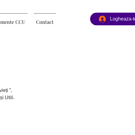
Logheaza-t
imente CCU
Contact
ieți ”,
 Utili.