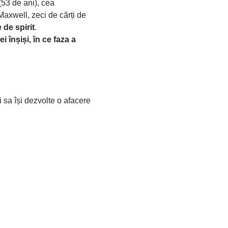
(53 de ani), cea 
Maxwell, zeci de cărți de 
 de spirit
.
i înșiși, în ce faza a 
i sa își dezvolte o afacere 