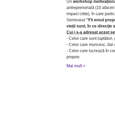
Un 
workshop motivațion
antreprenorială (10 afaceri 
impact citite), în care parti
Seminarul 
“Fii eroul propr
vieții sunt, în ce direcție
Cui i s-a adresat acest 
- Celor care sunt luptător
- Celor care muncesc, dar 
- Celor care lucrează în cor
proprie.
Mai mult >