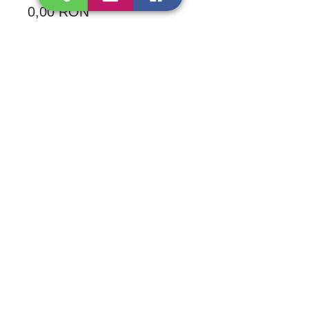
0,00 RON
Cum ne poți contacta?
Personal
Strada Progresului 134-138, Sector 5,
București
Online
Prin formularul de contact!