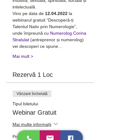
intuitivă, sexuală, spirituală, socială și 
intelectuală.
Vino pe data de 
12.04.2022 
la 
webinarul gratuit “Descoperă-ți 
Talentul Nativ prin Numerologie”, 
unde împreună cu 
Numerolog Corina 
Stratulat
 (antreprenor și numerolog) 
vei descoperi ce spune…
Mai mult >
Rezervă 1 Loc
Vânzare încheiată
Tipul biletului
Webinar Gratuit
Mai multe informații
Preț