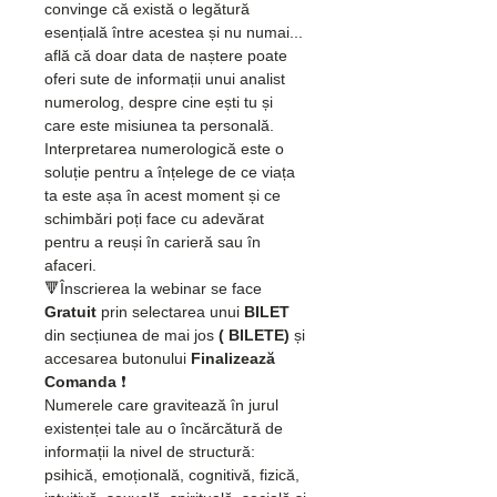
convinge că există o legătură 
esențială între acestea și nu numai... 
află că doar data de naștere poate 
oferi sute de informații unui analist 
numerolog, despre cine ești tu și 
care este misiunea ta personală.
Interpretarea numerologică este o 
soluție pentru a înțelege de ce viața 
ta este așa în acest moment și ce 
schimbări poți face cu adevărat 
pentru a reuși în carieră sau în 
afaceri.
🔻Înscrierea la webinar se face 
Gratuit 
prin selectarea unui 
BILET 
din secțiunea de mai jos
 ( BILETE) 
și 
accesarea butonului
 Finalizează 
Comanda 
❗️
Numerele care gravitează în jurul 
existenței tale au o încărcătură de 
informații la nivel de structură: 
psihică, emoțională, cognitivă, fizică, 