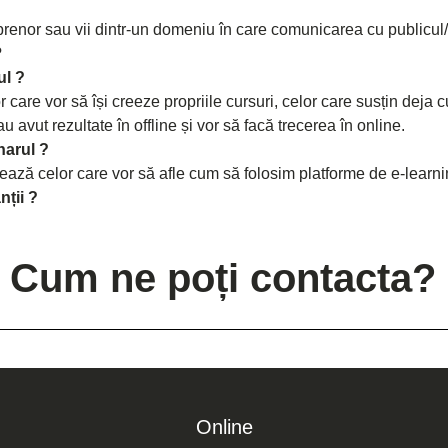
eprenor sau vii dintr-un domeniu în care comunicarea cu publicul/c
?
ul ?
care vor să își creeze propriile cursuri, celor care susțin deja cu
au avut rezultate în offline și vor să facă trecerea în online.
narul ?
ză celor care vor să afle cum să folosim platforme de e-learning
nții ?
Cum ne poți contacta?
Online