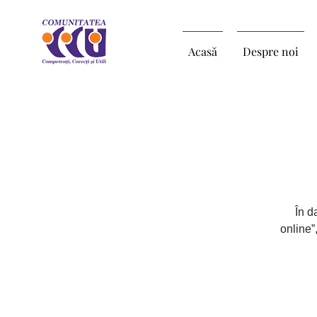
Acasă
Despre noi
În d
online”