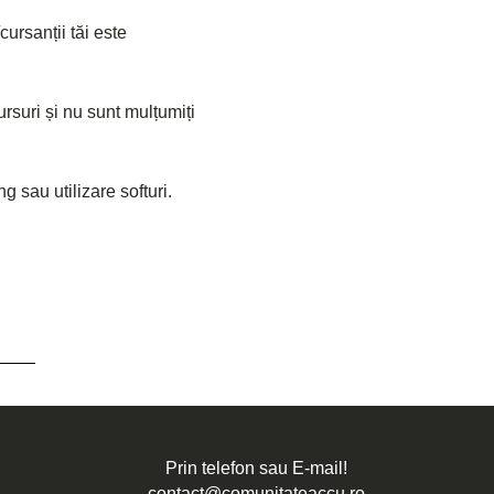
ursanții tăi este 
rsuri și nu sunt mulțumiți 
 sau utilizare softuri.
Prin telefon sau E-mail!
contact@comunitateaccu.ro