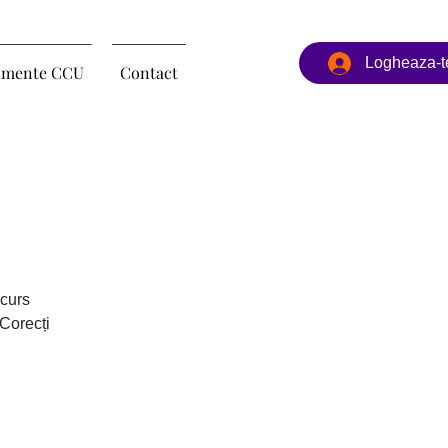
Logheaza-t
imente CCU
Contact
 curs
Corecți