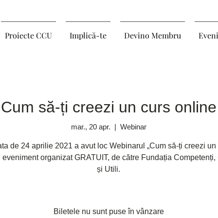
Proiecte CCU
Implică-te
Devino Membru
Even
Cum să-ți creezi un curs online
mar., 20 apr.
  |  
Webinar
ata de 24 aprilie 2021 a avut loc Webinarul „Cum să-ți creezi un
, eveniment organizat GRATUIT, de către Fundația Competenți, 
și Utili.
Biletele nu sunt puse în vânzare