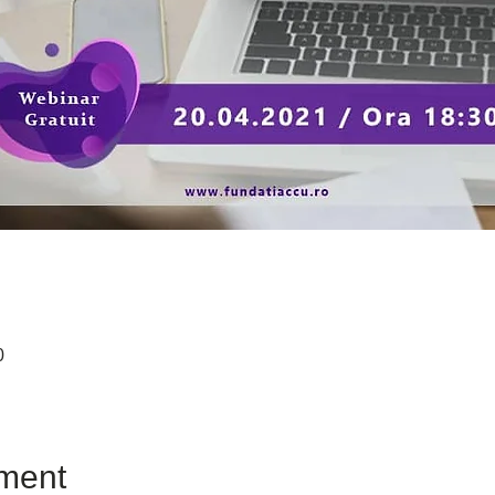
0
ment