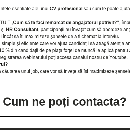
entele esențiale ale unui 
CV profesional
 sau cum te poate ajuta
TUIT „
Cum să te faci remarcat de angajatorul potrivit?”
, împ
 și 
HR Consultant
,
participanții au învațat cum să abordeze anga
el încât să îți maximizeze șansele de a fi chemat la interviu.
 simple și eficiente care vor ajuta candidații să atragă atenția ang
10 % din candidații de pe piața forței de muncă le aplică pentru a
nregistrarea webinarului poți accesa canalul nostru de Youtube.
rul?
 în căutarea unui job, care vor să învețe să își maximizeze șansele
Cum ne poți contacta?