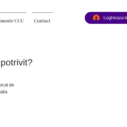
Logheaza-t
imente CCU
Contact
potrivit?
rcat de
ația