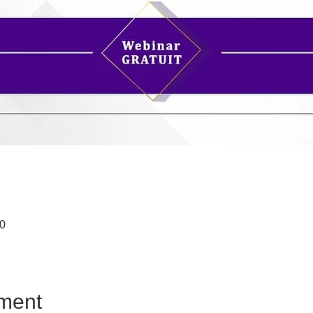
30
ment