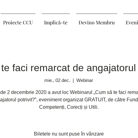
Proiecte CCU
Implică-te
Devino Membru
Even
e faci remarcat de angajatorul 
mie., 02 dec.
  |  
Webinar
 de 2 decembrie 2020 a avut loc Webinarul „Cum să te faci rema
ajatorul potrivit?”, eveniment organizat GRATUIT, de către Fund
Competenți, Corecți și Utili.
Biletele nu sunt puse în vânzare