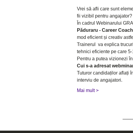
Vrei să afli care sunt elem
fii vizibil pentru angajator?
În cadrul Webinarului GRA
Păduraru - Career Coach
mod eficient și creativ astf
Trainerul  va explica trucuri
tehnici eficiente pe care 5-
Pentru a putea vizionezi î
Cui s-a adresat webmina
Tuturor candidaților aflați
interviu de angajatori.
Mai mult >