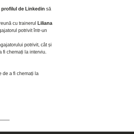
 
profilul de Linkedin
 să 
reună cu trainerul 
Liliana 
jatorul potrivit într-un 
ajatorului potrivit, cât și 
 fi chemați la interviu.
 de a fi chemați la 