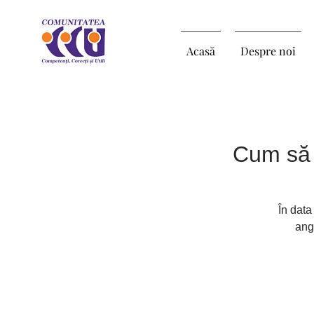
Acasă
Despre noi
Cum să t
În data
ang