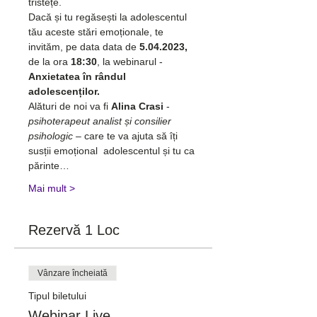
tristețe.
Dacă și tu regăsești la adolescentul 
tău aceste stări emoționale, te 
invităm, pe data data de 
5.04.2023, 
de la ora
 18:30
, la webinarul - 
Anxietatea în rândul 
adolescenților.
Alături de noi va fi 
Alina Crasi 
- 
psihoterapeut analist și consilier 
psihologic – 
care te va ajuta să îți 
susții emoțional  adolescentul și tu ca 
părinte…
Mai mult >
Rezervă 1 Loc
Vânzare încheiată
Tipul biletului
Webinar Live