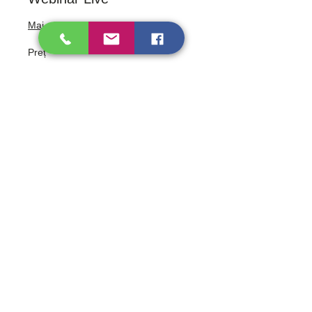
Mai multe informații
Preț
20,00 RON
Cum ne poți contacta?
Personal
Strada Progresului 134-138, Sector 5,
București