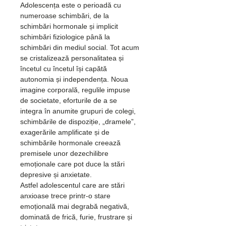
Adolescența este o perioadă cu 
numeroase schimbări, de la 
schimbări hormonale și implicit 
schimbări fiziologice până la 
schimbări din mediul social. Tot acum 
se cristalizează personalitatea și 
încetul cu încetul își capătă 
autonomia și independența. Noua 
imagine corporală, regulile impuse 
de societate, eforturile de a se 
integra în anumite grupuri de colegi, 
schimbările de dispoziție, „dramele”, 
exagerările amplificate și de 
schimbările hormonale creează 
premisele unor dezechilibre 
emoționale care pot duce la stări 
depresive și anxietate.
Astfel adolescentul care are stări 
anxioase trece printr-o stare 
emoțională mai degrabă negativă, 
dominată de frică, furie, frustrare și 