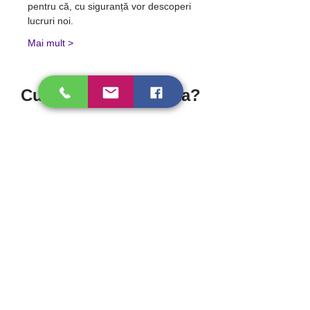
pentru că, cu siguranță vor descoperi 
lucruri noi.
Mai mult >
Cum ne poți contacta?
Personal
Strada Progresului 134-138, Sector 5,
București
Online
Prin formularul de contact!