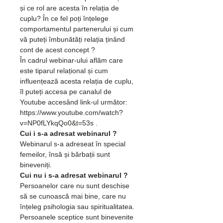
și ce rol are acesta în relația de 
cuplu? În ce fel poți înțelege 
comportamentul partenerului și cum 
vă puteți îmbunătăți relația ținând 
cont de acest concept ?
În cadrul webinar-ului aflăm care 
este tiparul relațional și cum 
influențează acesta relația de cuplu, 
îl puteți accesa pe canalul de 
Youtube accesând link-ul următor: 
https://www.youtube.com/watch?
v=NP0fLYkqQo0&t=53s .
Cui i s-a adresat webinarul ?
Webinarul s-a adreseat în special 
femeilor, însă și bărbații sunt 
bineveniți.
Cui nu i s-a adresat webinarul ?
Persoanelor care nu sunt deschise 
să se cunoască mai bine, care nu 
înțeleg psihologia sau spiritualitatea. 
Persoanele sceptice sunt binevenite 