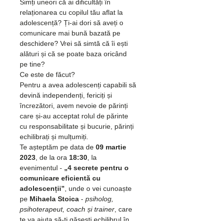
Simți uneori că ai dificultăți în 
relaționarea cu copilul tău aflat la 
adolescență? Ți-ai dori să aveți o 
comunicare mai bună bazată pe 
deschidere? Vrei să simtă că îi ești 
alături și că se poate baza oricând 
pe tine?
Ce este de făcut?
Pentru a avea adolescenți capabili să 
devină independenți, fericiți și 
încrezători, avem nevoie de părinți 
care și-au acceptat rolul de părinte 
cu responsabilitate și bucurie, părinți 
echilibrați și mulțumiți.
Te așteptăm pe data de 
09 martie 
2023
, de la ora 
18:30
, la 
evenimentul - 
„4 secrete pentru o 
comunicare eficientă cu 
adolescenții”
, unde o vei cunoaște 
pe 
Mihaela Stoica 
- 
psiholog, 
psihoterapeut, coach și trainer
, care 
te va ajuta să-ți găsești echilibrul în 