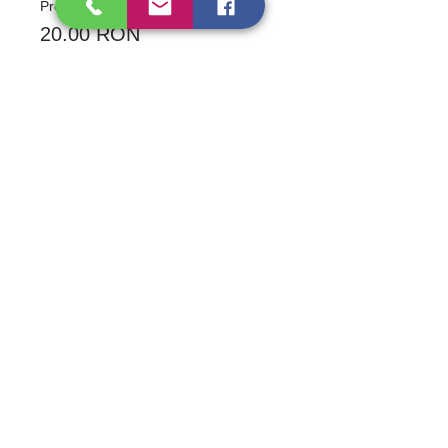
Preț
20,00 RON
Cum ne poți contacta?
Personal
Strada Progresului 134-138, Sector 5,
București
Online
Prin formularul de contact!