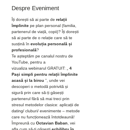
Despre Eveniment
Îți dorești să ai parte de 
relații 
împlinite
 pe plan personal (familia, 
partenerul de viață, copii)? Îți dorești 
să ai parte de o relație care să te 
susțină în 
evoluția personală și 
profesională
?
Te așteptăm pe canalul nostru de 
YouTube, pentru a 
vizualiza webinarul GRATUIT: „ 
4 
Pași simpli pentru relații împlinite 
acasă și la birou 
”, unde vei 
descoperi o metodă potrivită și 
sigură prin care să-ți găseșți 
partenerul fără să mai treci prin 
stresul metodelor clasice: aplicații de 
dating/ cluburi/ evenimente – metode 
care nu funcționează întotdeaună!
Împreună cu 
Octavian Baban
, vei 
afla cum să-ți găsești 
echilibru în 