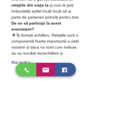
relațiile din viața ta
 și cum le poți 
îmbunătăți astfel încât încât să ai 
parte de parteneri potriviți pentru tine.
De ce să participi la acest 
eveniment?
🔰 Îți dorești echilibru: Relațiile sunt o 
componentă foarte importantă a vieții 
noastre și daca nu sunt cum trebuie, 
au ca rezultat dezechilibre și…
Mai mult >
Cum ne poți contacta?
Personal
Strada Progresului 134-138, Sector 5,