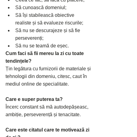
Să cunoască domeniul;
Să își stabilească obiective 
realiste și să evalueze riscurile;
Să nu se descurajeze și să fie 
perseverenți;
Să nu se teamă de eșec.
Cum faci să fii mereu la zi cu toate 
tendințele?
Țin legătura cu furnizorii de materiale și 
tehnologii din domeniu, citesc, caut în 
mediul online de specialitate.
Care e super puterea ta?
Încerc constant să mă autodepășeasc, 
ambiție, perseverență și tenacitate.
Care este citatul care te motivează zi 