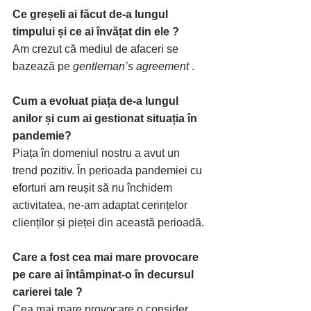
Ce greșeli ai făcut de-a lungul 
timpului și ce ai învățat din ele ?
Am crezut că mediul de afaceri se 
bazează pe 
gentleman’s agreement
 .
Cum a evoluat piața de-a lungul 
anilor și cum ai gestionat situația în 
pandemie?
Piața în domeniul nostru a avut un 
trend pozitiv. În perioada pandemiei cu 
eforturi am reușit să nu închidem 
activitatea, ne-am adaptat cerințelor 
clienților și pieței din această perioadă.
Care a fost cea mai mare provocare 
pe care ai întâmpinat-o în decursul 
carierei tale ?
Cea mai mare provocare o consider 