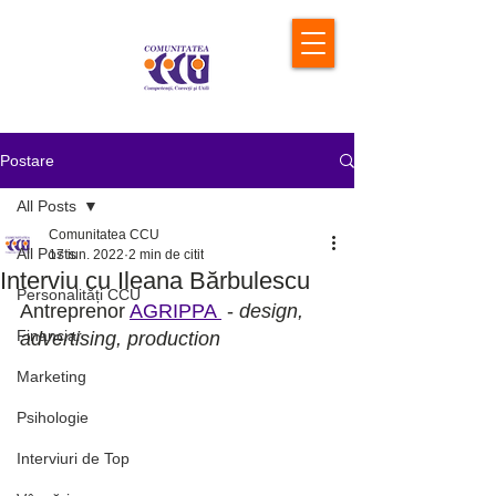
Postare
All Posts
Comunitatea CCU
All Posts
17 iun. 2022
2 min de citit
Interviu cu Ileana Bărbulescu
Personalități CCU
Antreprenor 
AGRIPPA 
 -
 design, 
Financiar
advertising, production
Marketing
Psihologie
Interviuri de Top