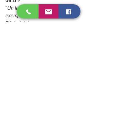
de zi ?
"
Un lider conduce prin puterea 
exemplului, nu prin forță
” – Artă 
Războiului
www.agrippa.ro
https://www.facebook.com/agrippaadvertiding
Etichete:
antreprenor
interviu de top
Business
Succes
Ileana Bărbulescu
Interviuri de Top