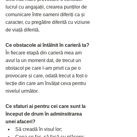
lucrul cu angajații, crearea punților de 
comunicare între oameni diferiți ca și 
caracter, cu pregătire diferită cu viziune 
de viață diferită.
Ce obstacole ai întâlnit în carieră ta?
În fiecare etapă din carieră mea am 
avut la un moment dat, de trecut un 
obstacol pe care l-am privit ca pe o 
provocare și care, odată trecut a fost o 
lecție din care am învățat ceva pentru 
nivelul următor.
Ce sfaturi ai pentru cei care sunt la 
început de drum în adminsitrarea 
unei afaceri?
Să creadă în visul lor;
Ceea ce fac, să facă cu plăcere;