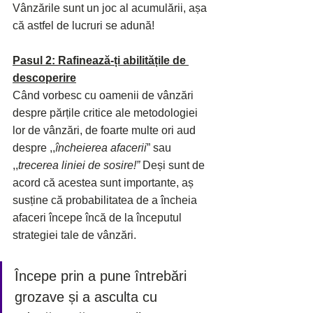
Vânzările sunt un joc al acumulării, așa 
că astfel de lucruri se adună!
Pasul 2: Rafinează-ți abilitățile de 
descoperire
Când vorbesc cu oamenii de vânzări 
despre părțile critice ale metodologiei 
lor de vânzări, de foarte multe ori aud 
despre ,,
încheierea afacerii
” sau 
,,
trecerea liniei de sosire!”
 Deși sunt de 
acord că acestea sunt importante, aș 
susține că probabilitatea de a încheia 
afaceri începe încă de la începutul 
strategiei tale de vânzări.
Începe prin a pune întrebări 
grozave și a asculta cu 