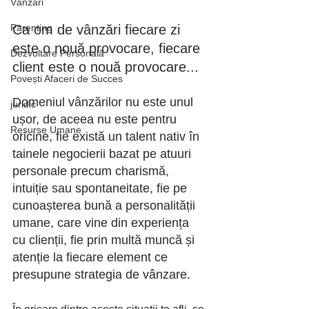
Vânzări
Parenting
Ca om de vânzări fiecare zi 
este o nouă provocare, fiecare 
Dezvoltare Personală
client este o nouă provocare...
Povești Afaceri de Succes
Domeniul vânzărilor nu este unul 
juridic
ușor, de aceea nu este pentru 
Resurse Umane
oricine, fie există un talent nativ în 
tainele negocierii bazat pe atuuri 
personale precum charismă, 
intuiție sau spontaneitate, fie pe 
cunoașterea bună a personalității 
umane, care vine din experiența 
cu clienții, fie prin multă muncă și 
atenție la fiecare element ce 
presupune strategia de vânzare.