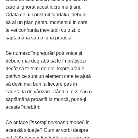
care a ignorat acest lucru mulți ani.
Odată ce ai construit fundația, trebuie 
să ai un plan pentru momentul în care 
te vei confrunta inevitabil cu o zi, o 
săptămână sau o lună proastă.
Se numesc împrejurări potrivnice și 
trebuie mai degrabă să le îmbrățișezi 
decât să te temi de ele. Împrejurările 
potrivnice sunt un element care te ajută 
să devii mai bun la fiecare pas în 
cariera ta de vânzări. Când ai o zi sau o 
săptămână proastă la muncă, pune-ți 
aceste întrebări:
Ce ar face [
inserați persoana model
] în 
această situație? Cum ar vorbi despre 
asta? Ar deveni frustrată sau ar crea un 