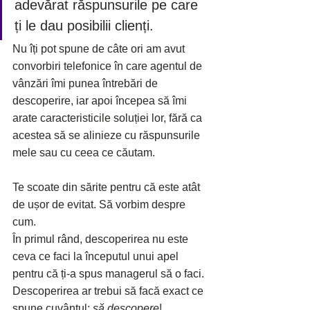
adevărat răspunsurile pe care 
ți le dau posibilii clienți.
Nu îți pot spune de câte ori am avut 
convorbiri telefonice în care agentul de 
vânzări îmi punea întrebări de 
descoperire, iar apoi începea să îmi 
arate caracteristicile soluției lor, fără ca 
acestea să se alinieze cu răspunsurile 
mele sau cu ceea ce căutam.
Te scoate din sărite pentru că este atât 
de ușor de evitat. Să vorbim despre 
cum.
În primul rând, descoperirea nu este 
ceva ce faci la începutul unui apel 
pentru că ți-a spus managerul să o faci. 
Descoperirea ar trebui să facă exact ce 
spune cuvântul: 
să descopere
!