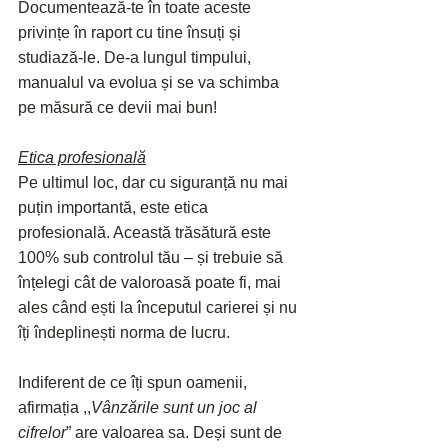
Documentează-te în toate aceste 
privințe în raport cu tine însuți și 
studiază-le. De-a lungul timpului, 
manualul va evolua și se va schimba 
pe măsură ce devii mai bun!
Etica profesională
Pe ultimul loc, dar cu siguranță nu mai 
puțin importantă, este etica 
profesională. Această trăsătură este 
100% sub controlul tău – și trebuie să 
înțelegi cât de valoroasă poate fi, mai 
ales când ești la începutul carierei și nu 
îți îndeplinești norma de lucru.
Indiferent de ce îți spun oamenii, 
afirmația ,,
Vânzările sunt un joc al 
cifrelor
” are valoarea sa. Deși sunt de 