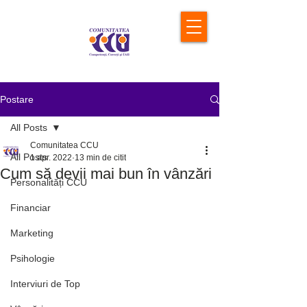
Postare
All Posts
Comunitatea CCU
All Posts
1 apr. 2022
13 min de citit
Cum să devii mai bun în vânzări
Personalități CCU
Financiar
Marketing
Psihologie
Interviuri de Top