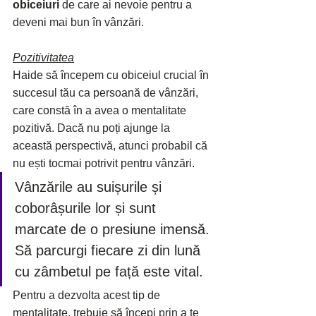
obiceiuri
 de care ai nevoie pentru a 
deveni mai bun în vânzări.
Pozitivitatea
Haide să începem cu obiceiul crucial în 
succesul tău ca persoană de vânzări, 
care constă în a avea o mentalitate 
pozitivă. Dacă nu poți ajunge la 
această perspectivă, atunci probabil că 
nu ești tocmai potrivit pentru vânzări.
Vânzările au suișurile și 
coborâșurile lor și sunt 
marcate de o presiune imensă. 
Să parcurgi fiecare zi din lună 
cu zâmbetul pe față este vital.
Pentru a dezvolta acest tip de 
mentalitate, trebuie să începi prin a te 