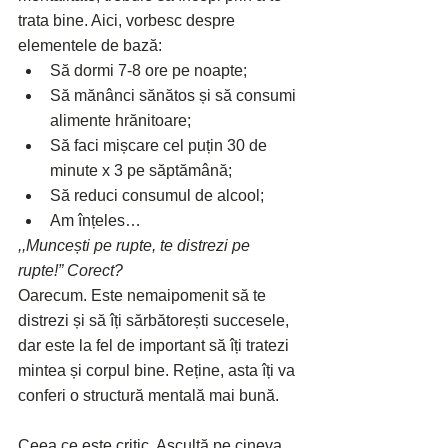
trata bine. Aici, vorbesc despre 
elementele de bază:
Să dormi 7-8 ore pe noapte;
Să mănânci sănătos și să consumi 
alimente hrănitoare;
Să faci mișcare cel puțin 30 de 
minute x 3 pe săptămână;
Să reduci consumul de alcool;
Am înțeles…
,,Muncești pe rupte, te distrezi pe 
rupte!” Corect?
Oarecum. Este nemaipomenit să te 
distrezi și să îți sărbătorești succesele, 
dar este la fel de important să îți tratezi 
mintea și corpul bine. Reține, asta îți va 
conferi o structură mentală mai bună.
Ceea ce este critic. Ascultă pe cineva 