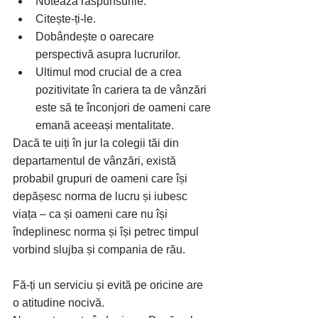
Notează răspunsurile.
Citește-ți-le.
Dobândește o oarecare 
perspectivă asupra lucrurilor.
Ultimul mod crucial de a crea 
pozitivitate în cariera ta de vânzări 
este să te înconjori de oameni care 
emană aceeași mentalitate.
Dacă te uiți în jur la colegii tăi din 
departamentul de vânzări, există 
probabil grupuri de oameni care își 
depășesc norma de lucru și iubesc 
viața – ca și oameni care nu își 
îndeplinesc norma și își petrec timpul 
vorbind slujba și compania de rău.
Fă-ți un serviciu și evită pe oricine are 
o atitudine nocivă.