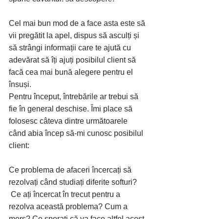
Cel mai bun mod de a face asta este să 
vii pregătit la apel, dispus să asculți și 
să strângi informații care te ajută cu 
adevărat să îți ajuți posibilul client să 
facă cea mai bună alegere pentru el 
însuși.
Pentru început, întrebările ar trebui să 
fie în general deschise. Îmi place să 
folosesc câteva dintre următoarele 
când abia încep să-mi cunosc posibilul 
client:
Ce problema de afaceri încercați să 
rezolvați când studiați diferite softuri?
 Ce ați încercat în trecut pentru a 
rezolva această problema? Cum a 
mers? Ce sperați că va face altfel acest 