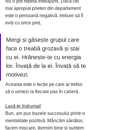
Nu o pot repeta îndeajuns. Dacă cel 
mai apropiat prieten din departament 
este o persoană negativă, trebuie să îl 
eviți cu orice preț.
Mergi și găsește grupul care 
face o treabă grozavă și stai 
cu ei. Hrănește-te cu energia 
lor. Învață de la ei. Învață să te 
motivezi.
Aceasta este o lecție pe care ar trebui 
să o urmezi la fiecare pas în carieră.
Lasă-te îndrumat!
Bun, am pus bazele succesului printr-o 
mentalitate pozitivă. Mâncăm sănătos, 
facem mișcare, dormim bine și suntem 