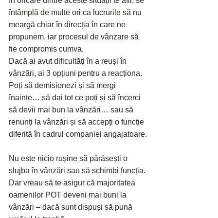
În oricare dintre aceste situații te afli, se 
întâmplă de multe ori ca lucrurile să nu 
meargă chiar în direcția în care ne 
propunem, iar procesul de vânzare să 
fie compromis cumva.
Dacă ai avut dificultăți în a reuși în 
vânzări, ai 3 opțiuni pentru a reacționa. 
Poți să demisionezi și să mergi 
înainte… să dai tot ce poți și să încerci 
să devii mai bun la vânzări… sau să 
renunți la vânzări și să accepți o funcție 
diferită în cadrul companiei angajatoare.
Nu este nicio rușine să părăsești o 
slujba în vânzări sau să schimbi funcția.
Dar vreau să te asigur că majoritatea 
oamenilor POT deveni mai buni la 
vânzări – dacă sunt dispuși să pună 