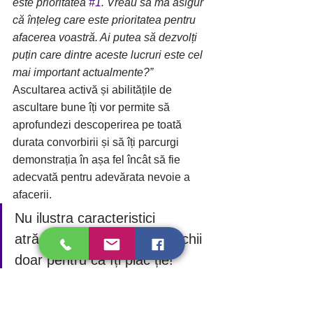
este prioritatea 
#1
. Vreau să mă asigur 
că înțeleg care este prioritatea pentru 
afacerea voastră. Ai putea să dezvolți 
puțin care dintre aceste lucruri este cel 
mai important actualmente?”
Ascultarea activă și abilitățile de 
ascultare bune îți vor permite să 
aprofundezi descoperirea pe toată 
durata convorbirii și să îți parcurgi 
demonstrația în așa fel încât să fie 
adecvată pentru adevărata nevoie a 
afacerii.
Nu ilustra caracteristici 
atrăgătoare și care îți iau ochii 
doar pentru că îți plac ție! 
Arată-i posibilului client ce are 
nevoie să vadă pentru a reuși. 