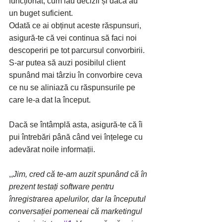
funcționat, cum iau decizii și dacă au 
un buget suficient.
Odată ce ai obținut aceste răspunsuri, 
asigură-te că vei continua să faci noi 
descoperiri pe tot parcursul convorbirii. 
S-ar putea să auzi posibilul client 
spunând mai târziu în convorbire ceva 
ce nu se aliniază cu răspunsurile pe 
care le-a dat la început. 
Dacă se întâmplă asta, asigură-te că îi 
pui întrebări până când vei înțelege cu 
adevărat noile informații.
,,
Jim, cred că te-am auzit spunând că în 
prezent testați software pentru 
înregistrarea apelurilor, dar la începutul 
conversației pomeneai că marketingul 