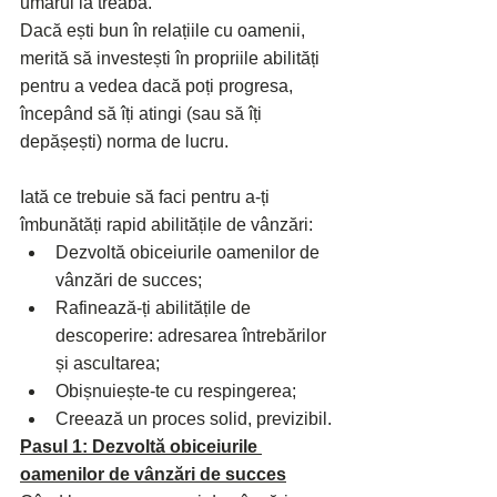
umărul la treabă.
Dacă ești bun în relațiile cu oamenii, 
merită să investești în propriile abilități 
pentru a vedea dacă poți progresa, 
începând să îți atingi (sau să îți 
depășești) norma de lucru.
Iată ce trebuie să faci pentru a-ți 
îmbunătăți rapid abilitățile de vânzări:
Dezvoltă obiceiurile oamenilor de 
vânzări de succes;
Rafinează-ți abilitățile de 
descoperire: adresarea întrebărilor 
și ascultarea;
Obișnuiește-te cu respingerea;
Creează un proces solid, previzibil.
Pasul 1: Dezvoltă obiceiurile 
oamenilor de vânzări de succes