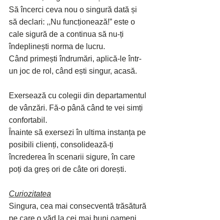
Să încerci ceva nou o singură dată și 
să declari: ,,Nu funcționează!” este o 
cale sigură de a continua să nu-ți 
îndeplinești norma de lucru.
Când primești îndrumări, aplică-le într-
un joc de rol, când ești singur, acasă. 
Exersează cu colegii din departamentul 
de vânzări. Fă-o până când te vei simți 
confortabil.
Înainte să exersezi în ultima instanța pe 
posibili clienți, consolidează-ți 
încrederea în scenarii sigure, în care 
poți da greș ori de câte ori dorești.
Curiozitatea
Singura, cea mai consecventă trăsătură 
pe care o văd la cei mai buni oameni 