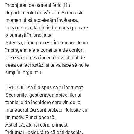
înconjurați de oameni fericiți în 
departamentul de vânzări. Acum este 
momentul să accelerăm învățarea, 
ceea ce rezultă din îndrumarea pe care 
o primești în funcția ta.
Adesea, când primești îndrumare, te va 
împinge în afara zonei tale de confort. 
Ți se va cere să încerci ceva diferit de 
ceea ce faci astăzi și te va face să nu te 
simți în largul tău.
TREBUIE să fi dispus să fii îndrumat.
Scenariile, gestionarea obiecțiilor și 
tehnicile de închidere care vin de la 
managerul tău sunt probabil folosite cu 
un motiv. Funcționează.
Astfel că, atunci când primești 
îndrumări, asigură-te că ești deschis. 