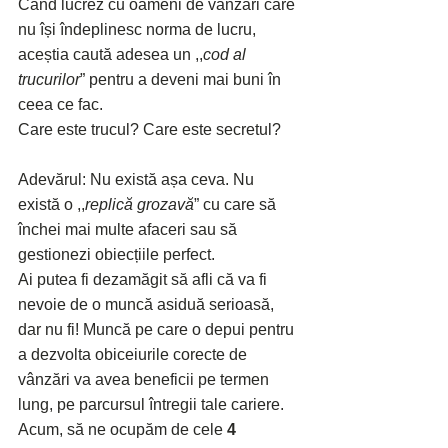
Când lucrez cu oameni de vânzări care 
nu își îndeplinesc norma de lucru, 
aceștia caută adesea un ,,
cod al 
trucurilor
” pentru a deveni mai buni în 
ceea ce fac.
Care este trucul? Care este secretul?
Adevărul: Nu există așa ceva. Nu 
există o ,,
replică grozavă
” cu care să 
închei mai multe afaceri sau să 
gestionezi obiecțiile perfect.
Ai putea fi dezamăgit să afli că va fi 
nevoie de o muncă asiduă serioasă, 
dar nu fi! Muncă pe care o depui pentru 
a dezvolta obiceiurile corecte de 
vânzări va avea beneficii pe termen 
lung, pe parcursul întregii tale cariere.
Acum, să ne ocupăm de cele 
4 